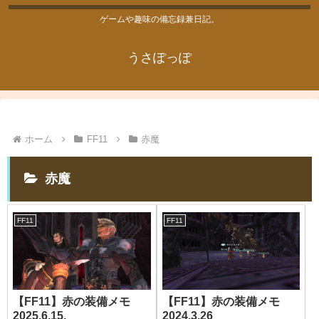
ゲームや趣味の備忘録兼日記。
うさぽっぽ
ホーム
FF11
赤魔
赤魔
FF11
FF11
【FF11】赤の装備メモ
【FF11】赤の装備メモ
2025.6.15.
2024.3.26