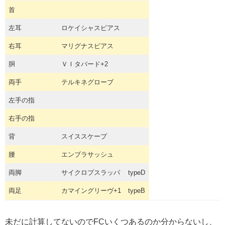
首
左耳
ロケイシャスピアス
右耳
マリグナスピアス
胴
ＶＩタバード+2
両手
テルキネグローブ
左手の指
右手の指
背
スイススケープ
腰
エンブラサッシュ
両脚
サイクロプスラッパ
typeD
両足
カマイングリーヴ+1
typeB
未だに計算してないのでFCいくつあるのか分からないし、