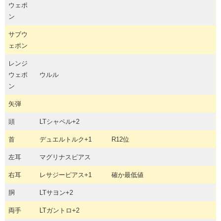
ウェポ
ン
サブウ
ェポン
レンジ
ウェポ
ウルル
ン
矢弾
頭
LTシャペル+2
首
デュエルトルク+1
R12位
左耳
マグリナスピアス
右耳
レサジーピアス+1
確か最低値
胴
LTサヨン+2
両手
LTガントロ+2