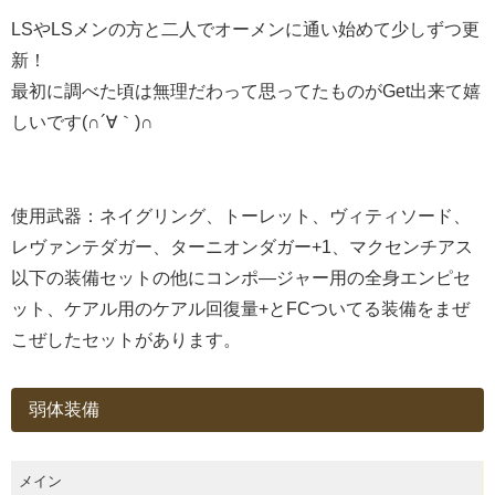
LSやLSメンの方と二人でオーメンに通い始めて少しずつ更
新！
最初に調べた頃は無理だわって思ってたものがGet出来て嬉
しいです(∩´∀｀)∩
使用武器：ネイグリング、トーレット、ヴィティソード、
レヴァンテダガー、ターニオンダガー+1、マクセンチアス
以下の装備セットの他にコンポ―ジャー用の全身エンピセ
ット、ケアル用のケアル回復量+とFCついてる装備をまぜ
こぜしたセットがあります。
弱体装備
メイン