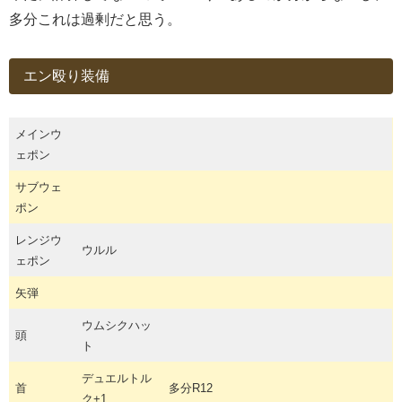
多分これは過剰だと思う。
エン殴り装備
メインウ
ェポン
サブウェ
ポン
レンジウ
ウルル
ェポン
矢弾
ウムシクハッ
頭
ト
デュエルトル
首
多分R12
ク+1