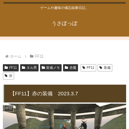
ゲームや趣味の備忘録兼日記。
うさぽっぽ
ホーム
FF11
FF11
タル男
装備メモ
赤魔
FF11
装備
赤
【FF11】赤の装備 2023.3.7
FF11