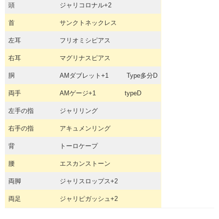
頭
ジャリコロナル+2
首
サンクトネックレス
左耳
フリオミシピアス
右耳
マグリナスピアス
胴
AMダブレット+1
Type多分D
両手
AMゲージ+1
typeD
左手の指
ジャリリング
右手の指
アキュメンリング
背
トーロケープ
腰
エスカンストーン
両脚
ジャリスロップス+2
両足
ジャリピガッシュ+2