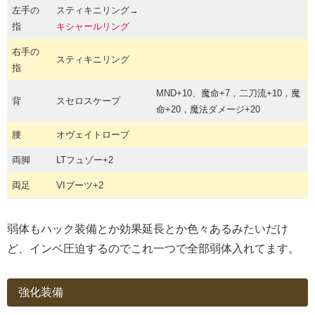
左手の
スティキニリング→
指
キシャールリング
右手の
スティキニリング
指
MND+10、魔命+7，二刀流+10，魔
背
スセロスケープ
命+20，魔法ダメージ+20
腰
オヴェイトロープ
両脚
LTフュゾー+2
両足
VIブーツ+2
弱体もハック装備とか効果延長とか色々あるみたいだけ
ど、インベ圧迫するのでこれ一つで全部弱体入れてます。
強化装備