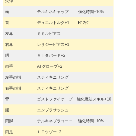
矢弾
頭
テルキネキャップ
強化時間+10%
首
デュエルトルク+1
R12位
左耳
ミミルピアス
右耳
レサジーピアス+1
胴
ＶＩタバード+2
両手
ATグローブ+2
左手の指
スティキニリング
右手の指
スティキニリング
背
ゴストファイケープ
強化魔法スキル+10
腰
エンブラサッシュ
両脚
テルキネブラコーニ
強化時間+10%
両足
ＬＴウゾー+2