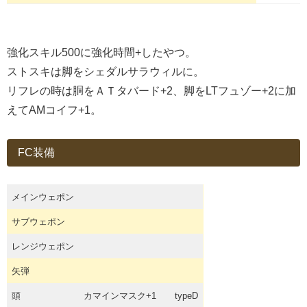
強化スキル500に強化時間+したやつ。
ストスキは脚をシェダルサラウィルに。
リフレの時は胴をＡＴタバード+2、脚をLTフュゾー+2に加
えてAMコイフ+1。
FC装備
メインウェポン
サブウェポン
レンジウェポン
矢弾
頭
カマインマスク+1
typeD