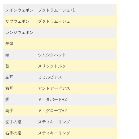
メインウェポン
プクトラムージュ+1
サブウェポン
プクトラムージュ
レンジウェポン
矢弾
頭
ウムシクハット
首
メリックトルク
左耳
ミミルピアス
右耳
アンドアーピアス
胴
ＶＩタバード+2
両手
ＶＩグローブ+2
左手の指
スティキニリング
右手の指
スティキニリング