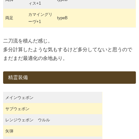
ィス+1
カマイングリ
両足
typeB
ーヴ+1
二刀流を積んだ感じ。
多分計算したような気もするけど多分してないと思うので
まだまだ最適化の余地あり。
精霊装備
メインウェポン
サブウェポン
レンジウェポン
ウルル
矢弾