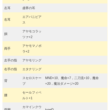
左耳
虚界の耳
エアバニピア
右耳
ス
アヤモコラッ
胴
ツァ+2
アヤモマノポ
両手
ラ+2
左手の指
アヤモリング
右手の指
エタナリング
スセロスケー
MND+10、魔命+7，二刀流+10，魔命
背
プ
+20，魔法ダメージ+20
セールフィベ
腰
ルト+1
カマインクウ
両脚
typeD