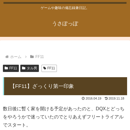
ゲームや趣味の備忘録兼日記。
うさぽっぽ
ホーム
FF11
FF11
タル男
FF11
【FF11】ざっくり第一印象
2016.04.19
2019.11.18
数日後に暫く家を開ける予定があったのと、DQXとどっち
をやろうかで迷っていたのでとりあえずフリートライアル
でスタート。