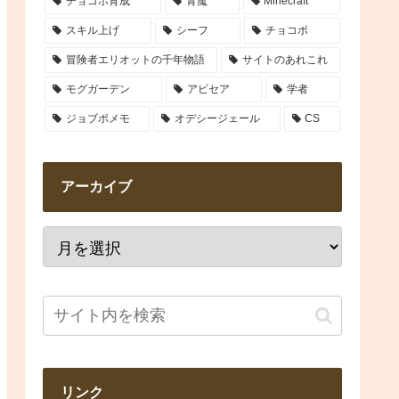
チョコボ育成
青魔
Minecraft
スキル上げ
シーフ
チョコボ
冒険者エリオットの千年物語
サイトのあれこれ
モグガーデン
アビセア
学者
ジョブポメモ
オデシージェール
CS
アーカイブ
リンク