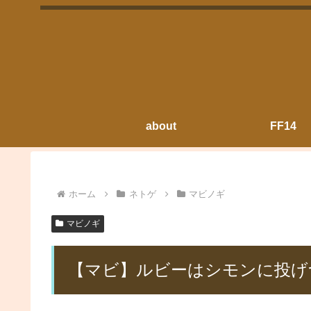
about
FF14
ホーム
ネトゲ
マビノギ
マビノギ
【マビ】ルビーはシモンに投げ