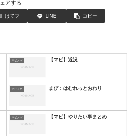
ェアする
はてブ
LINE
コピー
【マビ】近況
マビノギ
まび：はむれっとおわり
マビノギ
【マビ】やりたい事まとめ
マビノギ