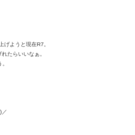
上げようと現在R7。
げれたらいいなぁ。
う。
。
)／