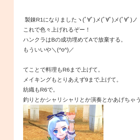
製錬R1になりましたヽ(ﾟ∀ﾟ)メ(ﾟ∀ﾟ)メ(ﾟ∀ﾟ)ノ
これで色々上げれるぞー！
ハンクラはBの成功埋めてAで放棄する。
もういいや＼(^o^)／
てことで料理もR6まで上げて。
メイキングもとりあえず9まで上げて。
紡織もR6で。
釣りとかシャリシャリとか演奏とかあげちゃ