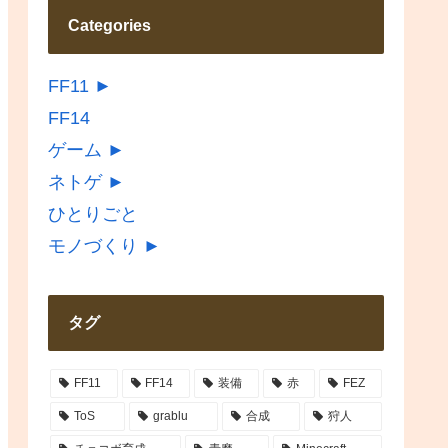
Categories
FF11
►
FF14
ゲーム
►
ネトゲ
►
ひとりごと
モノづくり
►
タグ
FF11
FF14
装備
赤
FEZ
ToS
grablu
合成
狩人