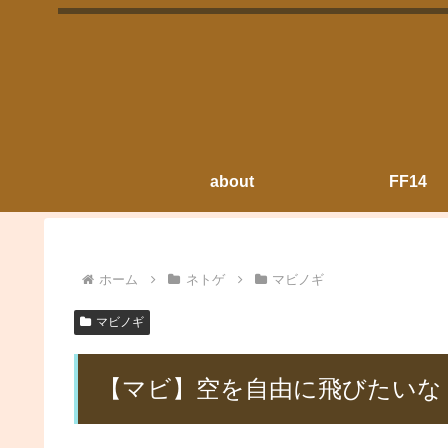
about
FF14
ホーム
ネトゲ
マビノギ
マビノギ
【マビ】空を自由に飛びたいな