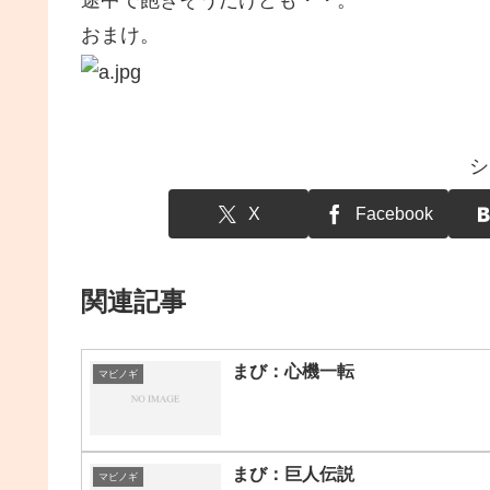
途中で飽きそうだけども・・。
おまけ。
シ
X
Facebook
関連記事
まび：心機一転
マビノギ
まび：巨人伝説
マビノギ