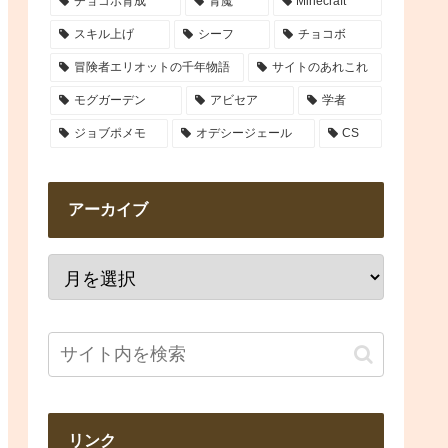
チョコボ育成
青魔
Minecraft
スキル上げ
シーフ
チョコボ
冒険者エリオットの千年物語
サイトのあれこれ
モグガーデン
アビセア
学者
ジョブポメモ
オデシージェール
CS
アーカイブ
リンク