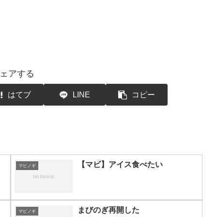
ェアする
はてブ
LINE
コピー
【マビ】アイス食べたい
マビノギ
まびのぎ再開した
マビノギ