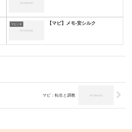
【マビ】メモ-安シルク
マビノギ
マビ：転生と調教