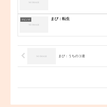
まび：転生
マビノギ
まび：うちのコ達