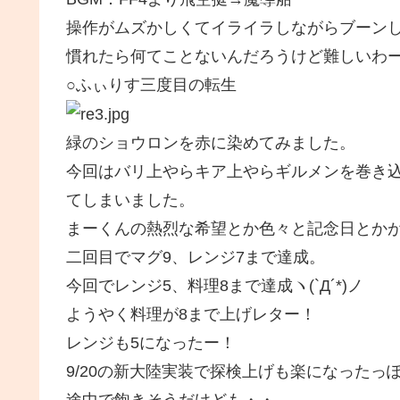
操作がムズかしくてイライラしながらブーン
慣れたら何てことないんだろうけど難しいわ
○ふぃりす三度目の転生
緑のショウロンを赤に染めてみました。
今回はバリ上やらキア上やらギルメンを巻き
てしまいました。
まーくんの熱烈な希望とか色々と記念日とか
二回目でマグ9、レンジ7まで達成。
今回でレンジ5、料理8まで達成ヽ(`Д´*)ノ
ようやく料理が8まで上げレター！
レンジも5になったー！
9/20の新大陸実装で探検上げも楽になったっ