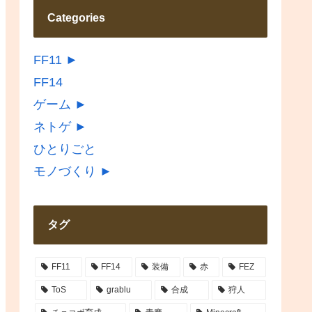
Categories
FF11
►
FF14
ゲーム
►
ネトゲ
►
ひとりごと
モノづくり
►
タグ
FF11
FF14
装備
赤
FEZ
ToS
grablu
合成
狩人