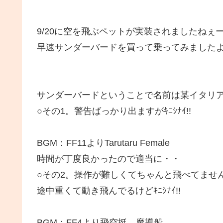
9/20に空を飛ぶペットが実装されましたねぇ
早速サンダーバードを買って乗ってみました
サンダーバードということで名前は某イタリ
○その1。警告ばっかり出ますがｷﾆｼﾅｲ!!
BGM：FF11よりTarutaru Female
時間が丁度良かったので適当に・・
○その2。操作が難しくてちゃんと飛べてませんがｷ
途中重くて動き飛んでるけどｷﾆｼﾅｲ!!
BGM：FF4より飛空挺→魔導船