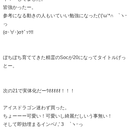
皆強かったー。
参考になる動きの人もいていい勉強になった(‘(‘ω‘*∩ `ヽｰ
っ
(σ･∀･)σｹﾞｯﾂ!!
ぼちぼち育ててきた精霊のSocが20になってタイトルげっ
とー。
次の21で実体化だーｳｵｵｵｵｵ！！！
アイスドラゴン迷わず買った。
ちょーーー可愛い！可愛いし綺麗だしいう事無い！
そして即効埋まるインベ/ ,’ 3 `ヽｰっ