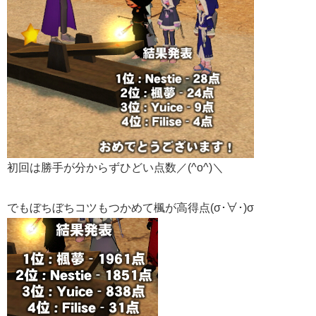
初回は勝手が分からずひどい点数／(^o^)＼
でもぼちぼちコツもつかめて楓が高得点(σ･∀･)σ