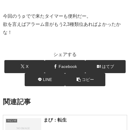
今回のうｐでで来たタイマーも便利だー。
欲を言えばアラーム音がもう2,3種類位あればよかったか
な！
シェアする
X
Facebook
はてブ
LINE
コピー
関連記事
まび：転生
マビノギ