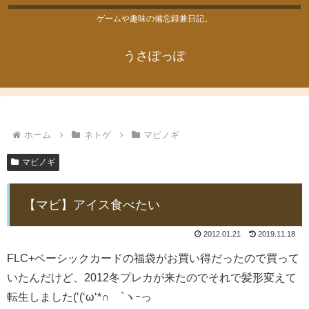
ゲームや趣味の備忘録兼日記。
うさぽっぽ
ホーム
ネトゲ
マビノギ
マビノギ
【マビ】アイス食べたい
2012.01.21
2019.11.18
FLC+ベーシックカードの福袋がお買い得だったので買って
いたんだけど、2012冬プレカが来たのでそれで髪形変えて
転生しました(‘(‘ω‘*∩ `ヽｰっ