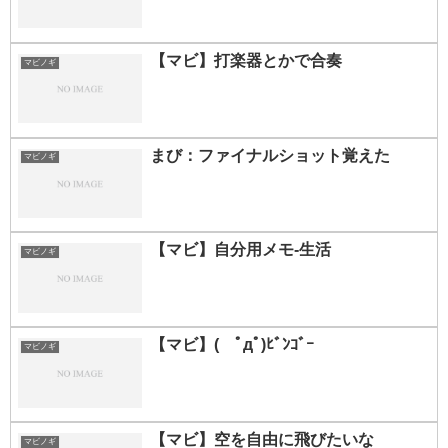
【マビ】打楽器とかで合奏
マビノギ
まび：ファイナルショット覚えた
マビノギ
【マビ】自分用メモ-生活
マビノギ
【マビ】( ﾟдﾟ)ﾋﾞﾝｺﾞｰ
マビノギ
【マビ】空を自由に飛びたいな
マビノギ