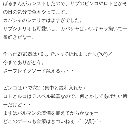
ばるまんがカンストしたので、サブのピンコやロトとかそ
の日の気分で色々やってます。
カバシャのシナリオはよすぎでした。
サブシナリオも可愛いし、カバシャはいいキャラ揃いで一
番好きだなー。
作った27武器は+９までいって折れました＼(^o^)／
今までありがとう。
さーブレイクソード鍛えるお・・
ピンコは+7で穴2（集中と鋭利入れた）
ロトとルコはテスベル武器なので、何とかしてあげたい所
ーだけど・・
まずはバルマンの装備を揃えてからかなぁー
どこのゲームも金策はきついねぇ｡･ﾟ･(ﾉД`)･ﾟ･｡