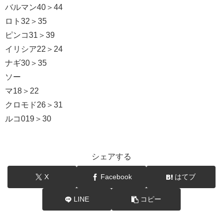
バルマン40＞44
ロト32＞35
ピンコ31＞39
イリシア
22＞24
ナギ
30＞35
ソー
マ18＞22
クロモド26＞31
ルコ019＞30
シェアする
X
Facebook
はてブ
LINE
コピー