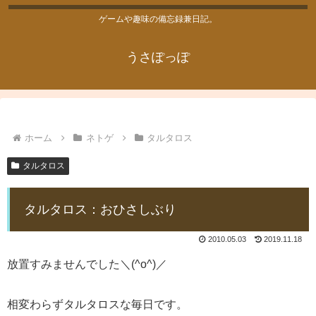
ゲームや趣味の備忘録兼日記。
うさぽっぽ
ホーム
ネトゲ
タルタロス
タルタロス
タルタロス：おひさしぶり
2010.05.03
2019.11.18
放置すみませんでした＼(^o^)／
相変わらずタルタロスな毎日です。