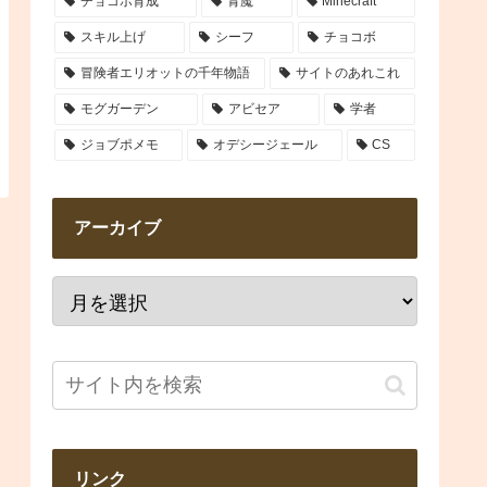
チョコボ育成
青魔
Minecraft
スキル上げ
シーフ
チョコボ
冒険者エリオットの千年物語
サイトのあれこれ
モグガーデン
アビセア
学者
ジョブポメモ
オデシージェール
CS
アーカイブ
リンク