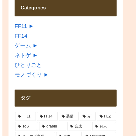
Categories
FF11
►
FF14
ゲーム
►
ネトゲ
►
ひとりごと
モノづくり
►
タグ
FF11
FF14
装備
赤
FEZ
ToS
grablu
合成
狩人