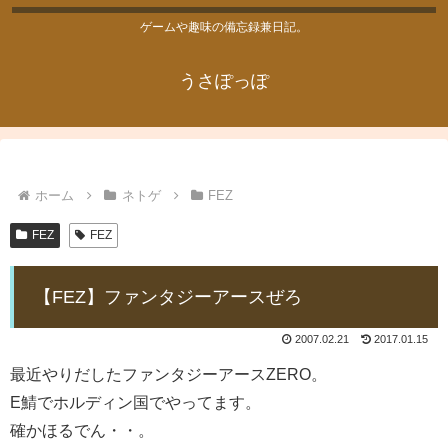
ゲームや趣味の備忘録兼日記。
うさぽっぽ
ホーム
ネトゲ
FEZ
FEZ
FEZ
【FEZ】ファンタジーアースぜろ
2007.02.21
2017.01.15
最近やりだしたファンタジーアースZERO。
E鯖でホルディン国でやってます。
確かほるでん・・。