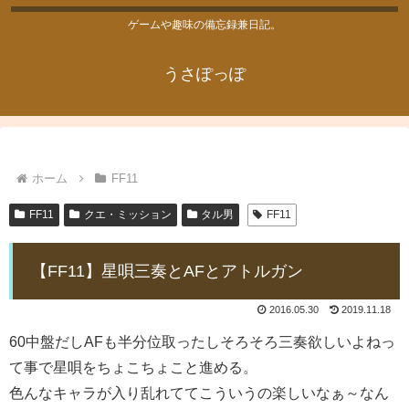
ゲームや趣味の備忘録兼日記。
うさぽっぽ
ホーム
FF11
FF11
クエ・ミッション
タル男
FF11
【FF11】星唄三奏とAFとアトルガン
2016.05.30
2019.11.18
60中盤だしAFも半分位取ったしそろそろ三奏欲しいよねっ
て事で星唄をちょこちょこと進める。
色んなキャラが入り乱れててこういうの楽しいなぁ～なん