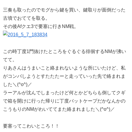
三奏も取ったのでモグから鍵を買い、鍵取りが面倒だった
古墳でおててを取る。
その後Afクエ3で要塞に行きNM戦。
この時丁度1門抜けたところをぐるぐる徘徊するNMが沸い
てて。
りあさんはうまいこと絡まれないような所にいたけど、私
がコンバしようとすたたたーと走っていった先で絡まれま
した＼(^o^)／
ラーアルが沈んでしまったけど何とかどちらも倒してクギ
で箱を開けに行った帰りに丁度バットケープだかなんかの
こうもりのNMがわいててまた絡まれました＼(^o^)／
要塞ってこわいところ！！