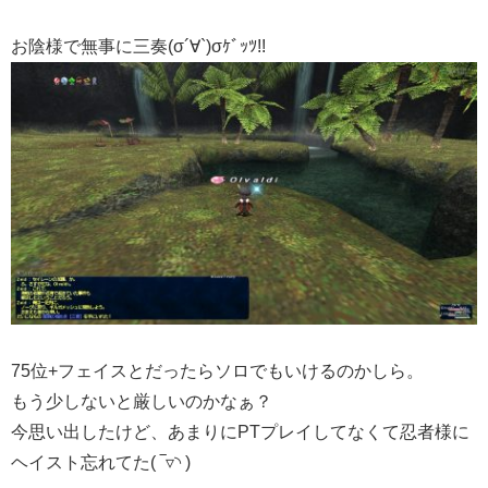
お陰様で無事に三奏(σ´∀`)σｹﾞｯﾂ!!
75位+フェイスとだったらソロでもいけるのかしら。
もう少しないと厳しいのかなぁ？
今思い出したけど、あまりにPTプレイしてなくて忍者様に
ヘイスト忘れてた( ‾▿◝ )