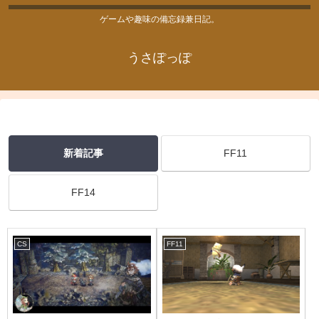
ゲームや趣味の備忘録兼日記。
うさぽっぽ
新着記事
FF11
FF14
CS
FF11