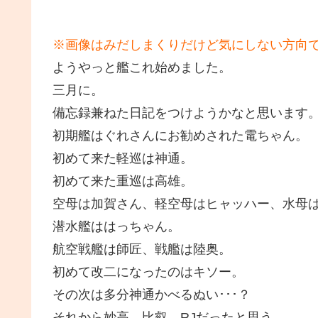
※画像はみだしまくりだけど気にしない方向
ようやっと艦これ始めました。
三月に。
備忘録兼ねた日記をつけようかなと思います
初期艦はぐれさんにお勧めされた電ちゃん。
初めて来た軽巡は神通。
初めて来た重巡は高雄。
空母は加賀さん、軽空母はヒャッハー、水母
潜水艦ははっちゃん。
航空戦艦は師匠、戦艦は陸奥。
初めて改二になったのはキソー。
その次は多分神通かべるぬい･･･？
それから妙高、比叡、RJだったと思う。