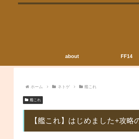
about
FF14
ホーム
ネトゲ
艦これ
艦これ
【艦これ】はじめました+攻略