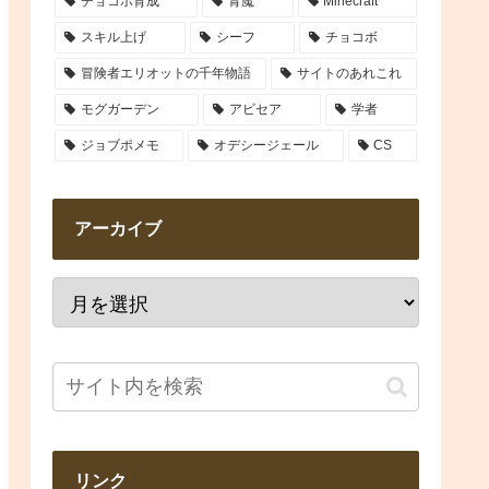
チョコボ育成
青魔
Minecraft
スキル上げ
シーフ
チョコボ
冒険者エリオットの千年物語
サイトのあれこれ
モグガーデン
アビセア
学者
ジョブポメモ
オデシージェール
CS
アーカイブ
リンク