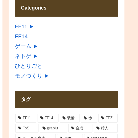
Categories
FF11
►
FF14
ゲーム
►
ネトゲ
►
ひとりごと
モノづくり
►
タグ
FF11
FF14
装備
赤
FEZ
ToS
grablu
合成
狩人