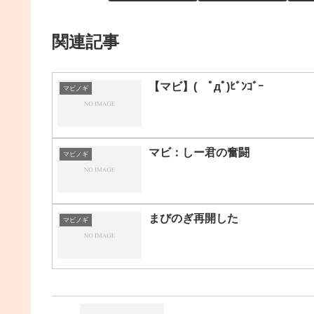
関連記事
【マビ】( ﾟдﾟ)ﾋﾞﾝｺﾞｰ
マビノギ
マビ：しー君の奮闘
マビノギ
まびのぎ再開した
マビノギ