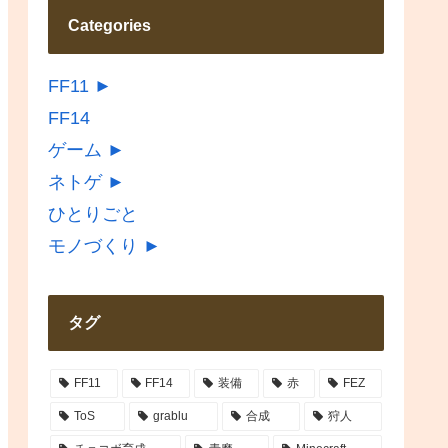
Categories
FF11
►
FF14
ゲーム
►
ネトゲ
►
ひとりごと
モノづくり
►
タグ
FF11
FF14
装備
赤
FEZ
ToS
grablu
合成
狩人