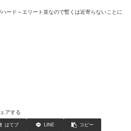
がハード～エリート並なので暫くは近寄らないことに
ェアする
はてブ
LINE
コピー