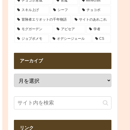
チョコボ育成
青魔
Minecraft
スキル上げ
シーフ
チョコボ
冒険者エリオットの千年物語
サイトのあれこれ
モグガーデン
アビセア
学者
ジョブポメモ
オデシージェール
CS
アーカイブ
リンク