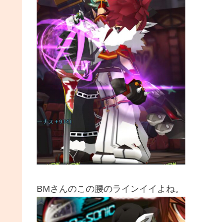
BMさんのこの腰のラインイイよね。