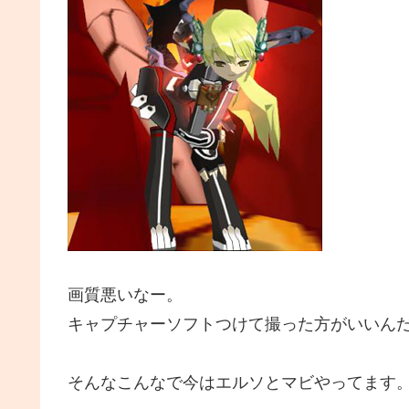
画質悪いなー。
キャプチャーソフトつけて撮った方がいいんだろ
そんなこんなで今はエルソとマビやってます