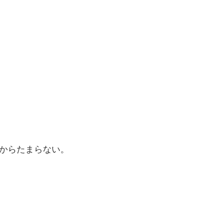
るからたまらない。