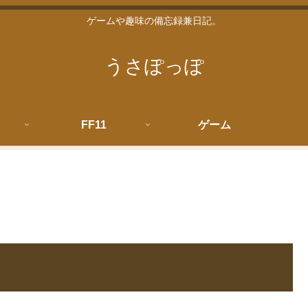
ゲームや趣味の備忘録兼日記。
うさぽっぽ
FF11
ゲーム