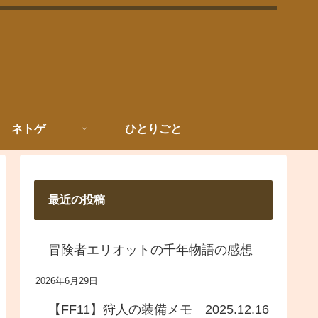
ネトゲ
ひとりごと
最近の投稿
冒険者エリオットの千年物語の感想
2026年6月29日
【FF11】狩人の装備メモ 2025.12.16