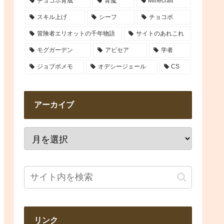
チョコボ育成
青魔
Minecraft
スキル上げ
シーフ
チョコボ
冒険者エリオットの千年物語
サイトのあれこれ
モグガーデン
アビセア
学者
ジョブポメモ
オデシージェール
CS
アーカイブ
リンク