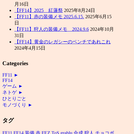
月16日
【FF14】2025 紅蓮祭
2025年8月24日
【FF11】赤の装備メモ 2025.6.15.
2025年6月15
日
【FF11】狩人の装備メモ 2024.9.6
2024年10月
31日
【FF14】黄金のレガシーのベンチであれこれ
2024年4月15日
Categories
FF11
►
FF14
ゲーム
►
ネトゲ
►
ひとりごと
モノづくり
►
タグ
FF11
FF14
装備
赤
FEZ
ToS
grablu
合成
狩人
チョコボ