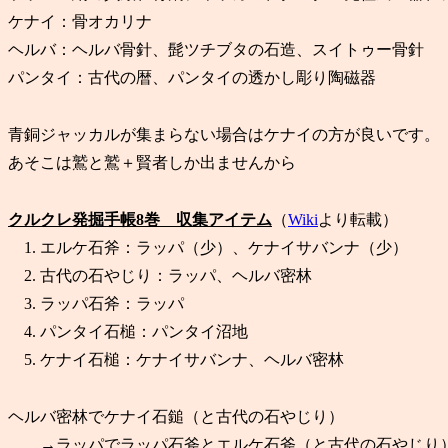
ケナイ：骨オカリナ
ヘルバ：ヘルバ骨針、髭ツチブタの石造、スイトゥー骨針
パンタイ：古代の暦、パンタイの透かし彫り陶磁器
青銅ジャッカルが集まらない場合はケナイの方が良いです。
あそこは鷲と鷲＋賢者しか出ませんから
クルクレ発掘手帳8巻 収集アイテム
（
Wiki
より転載）
1. エルケ石斧：ラッパ（少）、ケナイサバンナ（少）
2. 古代の石やじり：ラッパ、ヘルバ密林
3. ラッパ石斧：ラッパ
4. パンタイ石槌：パンタイ沼地
5. ケナイ石槌：ケナイサバンナ、ヘルバ密林
ヘルバ密林でケナイ石鎚（と古代の石やじり）
→ラッパでラッパ石斧とエルケ石斧（と古代の石やじり