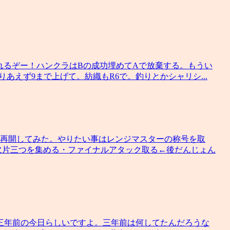
色々上げれるぞー！ハンクラはBの成功埋めてAで放棄する。もうい
りあえず9まで上げて。紡織もR6で。釣りとかシャリシ...
び再開してみた。やりたい事はレンジマスターの称号を取
欠片三つを集める・ファイナルアタック取る←後だんじょん
三年前の今日らしいですよ。三年前は何してたんだろうな