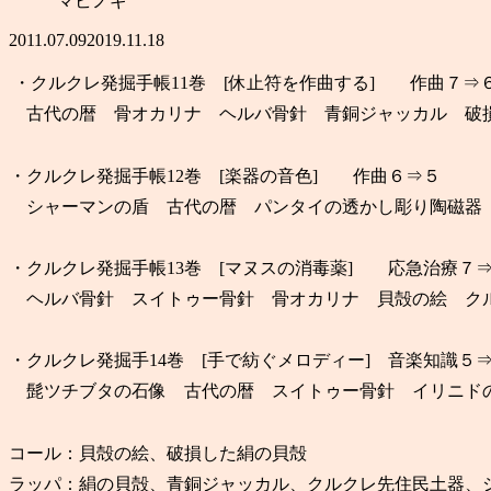
マビノギ
2011.07.09
2019.11.18
・クルクレ発掘手帳11巻 [休止符を作曲する] 作曲７⇒
古代の暦 骨オカリナ ヘルバ骨針 青銅ジャッカル 破
・クルクレ発掘手帳12巻 [楽器の音色] 作曲６⇒５
シャーマンの盾 古代の暦 パンタイの透かし彫り陶磁器
・クルクレ発掘手帳13巻 [マヌスの消毒薬] 応急治療７
ヘルバ骨針 スイトゥー骨針 骨オカリナ 貝殻の絵 ク
・クルクレ発掘手14巻 [手で紡ぐメロディー] 音楽知識５
髭ツチブタの石像 古代の暦 スイトゥー骨針 イリニド
コール：貝殻の絵、破損した絹の貝殻
ラッパ：絹の貝殻、青銅ジャッカル、クルクレ先住民土器、