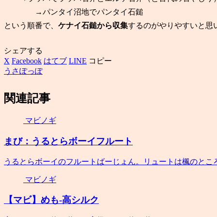
→パンタイ沼地でパンタイ石鎚
という順番で、
ケナイ石鎚から収集
するのがやりやすいと思いま
シェアする
X
Facebook
はてブ
LINE
コピー
うさぽっぽ
関連記事
マビノギ
まび：うるとらボーイフルート
うるとらボーイのフルートばーじょん。リュートは楓のとこ
マビノギ
【マビ】めも-高シルク