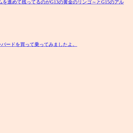
ムを進めて残ってるのがG13の黄金のリンゴ～とG15のアル
ダーバードを買って乗ってみましたよ。