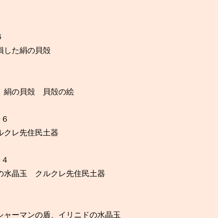
６
損した絹の貝殻
 絹の貝殻 貝殻の絵
⇒６
ルクレ先住民土器
⇒４
の水晶玉 クルクレ先住民土器
シャーマンの盾、イリニドの水晶玉