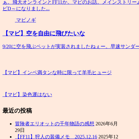
ぁ。飛天オンラインとFF11か。マビのお話。メインストリー
ビD～になりました...
マビノギ
【マビ】空を自由に飛びたいな
9/20に空を飛ぶペットが実装されましたねぇー。早速サン
【マビ】インベ満タンな時に限って羊毛ヒュージ
【マビ】染色運はない
最近の投稿
冒険者エリオットの千年物語の感想
2026年6月
29日
【FF11】狩人の装備メモ 2025.12.16
2025年12