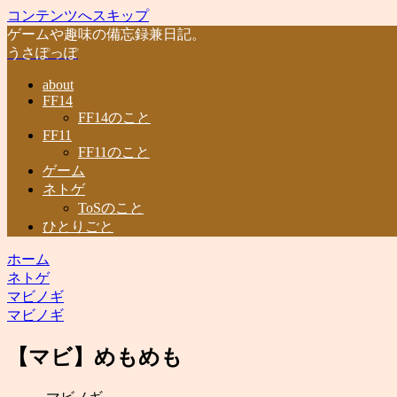
コンテンツへスキップ
ゲームや趣味の備忘録兼日記。
うさぽっぽ
about
FF14
FF14のこと
FF11
FF11のこと
ゲーム
ネトゲ
ToSのこと
ひとりごと
ホーム
ネトゲ
マビノギ
マビノギ
【マビ】めもめも