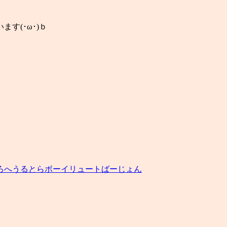
す(･ω･)ｂ
ろへうるとらボーイリュートばーじょん