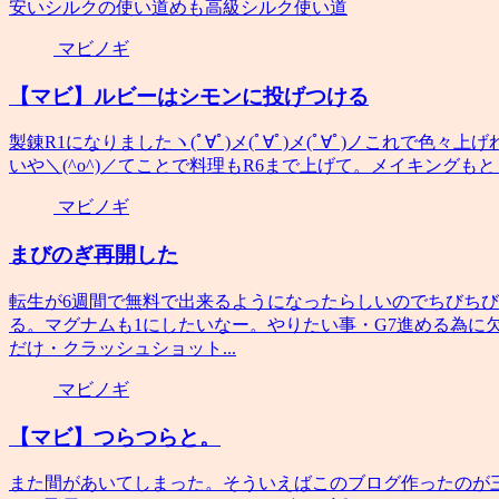
安いシルクの使い道めも高級シルク使い道
マビノギ
【マビ】ルビーはシモンに投げつける
製錬R1になりましたヽ(ﾟ∀ﾟ)メ(ﾟ∀ﾟ)メ(ﾟ∀ﾟ)ノこれで
いや＼(^o^)／てことで料理もR6まで上げて。メイキングもと
マビノギ
まびのぎ再開した
転生が6週間で無料で出来るようになったらしいのでちびち
る。マグナムも1にしたいなー。やりたい事・G7進める為に
だけ・クラッシュショット...
マビノギ
【マビ】つらつらと。
また間があいてしまった。そういえばこのブログ作ったのが