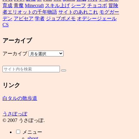
育成
青魔
Minecraft
スキル上げ
シーフ
チョコボ
冒険
者エリオットの千年物語
サイトのあれこれ
モグガー
デン
アビセア
学者
ジョブポメモ
オデシージェール
CS
アーカイブ
アーカイブ
リンク
白タルの散歩道
うさぽっぽ
© 2007 うさぽっぽ.
メニュー
about