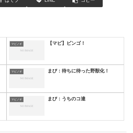
はてブ
LINE
コピー
【マビ】ビンゴ！
マビノギ
まび：待ちに待った野獣化！
マビノギ
まび：うちのコ達
マビノギ