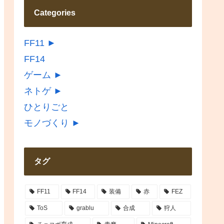
Categories
FF11
►
FF14
ゲーム
►
ネトゲ
►
ひとりごと
モノづくり
►
タグ
FF11
FF14
装備
赤
FEZ
ToS
grablu
合成
狩人