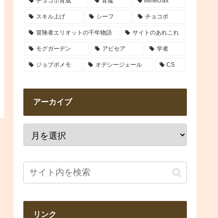
チョコボ育成
青魔
Minecraft
スキル上げ
シーフ
チョコボ
冒険者エリオットの千年物語
サイトのあれこれ
モグガーデン
アビセア
学者
ジョブポメモ
オデシージェール
CS
アーカイブ
リンク