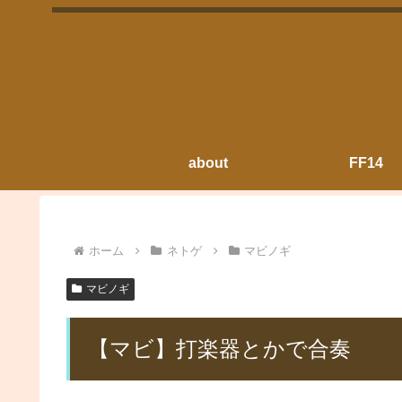
about
FF14
ホーム
ネトゲ
マビノギ
マビノギ
【マビ】打楽器とかで合奏