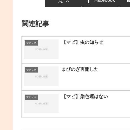
X
Facebook
関連記事
【マビ】虫の知らせ
マビノギ
まびのぎ再開した
マビノギ
【マビ】染色運はない
マビノギ