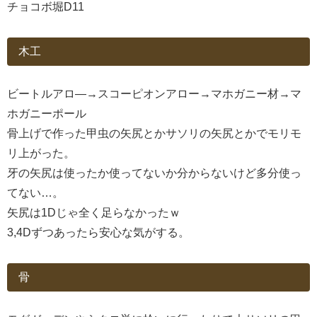
チョコボ堀D11
木工
ビートルアロ―→スコーピオンアロー→マホガニー材→マ
ホガニーポール
骨上げで作った甲虫の矢尻とかサソリの矢尻とかでモリモ
リ上がった。
牙の矢尻は使ったか使ってないか分からないけど多分使っ
てない…。
矢尻は1Dじゃ全く足らなかったｗ
3,4Dずつあったら安心な気がする。
骨