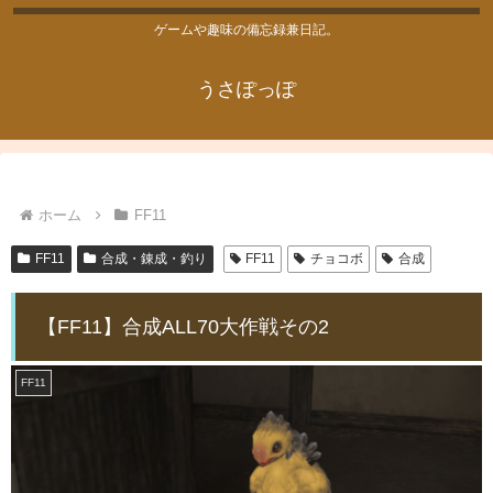
ゲームや趣味の備忘録兼日記。
うさぽっぽ
ホーム
FF11
FF11
合成・錬成・釣り
FF11
チョコボ
合成
【FF11】合成ALL70大作戦その2
FF11