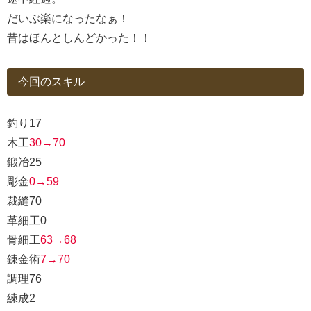
だいぶ楽になったなぁ！
昔はほんとしんどかった！！
今回のスキル
釣り17
木工
30→70
鍛冶25
彫金
0→59
裁縫70
革細工0
骨細工
63→68
錬金術
7→70
調理76
練成2