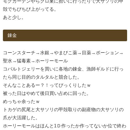
モグガーデンやらクロ巣に拾いに行ったりで大サソリの甲
殻でちびちび上がってる。
あと少し。
錬金
コーンスターチ→水銀→やまびこ薬→目薬→ポーション→
聖水→猛毒素→ホーリーモール
コバルトジェリーを買いに各地の錬金、漁師ギルドに行っ
たら同じ目的のタルタルと競合した。
そんなことあるー？！ってびっくりしたｗ
被った日はやめて後日買い占めに回った。
めっちゃ余ったｗ
トカゲの尻尾と大サソリの甲殻取りの副産物の大サソリの
爪が大活躍した。
ホーリーモールはほんと1Ｄ作ったか作ってないか位で終わ