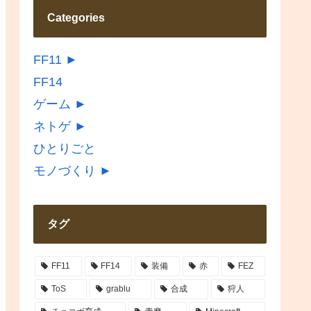
Categories
FF11
►
FF14
ゲーム
►
ネトゲ
►
ひとりごと
モノづくり
►
タグ
FF11
FF14
装備
赤
FEZ
ToS
grablu
合成
狩人