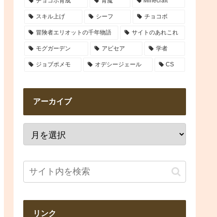
チョコボ育成
青魔
Minecraft
スキル上げ
シーフ
チョコボ
冒険者エリオットの千年物語
サイトのあれこれ
モグガーデン
アビセア
学者
ジョブポメモ
オデシージェール
CS
アーカイブ
リンク