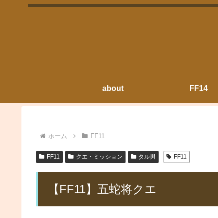
about
FF14
ホーム
FF11
FF11
クエ・ミッション
タル男
FF11
【FF11】五蛇将クエ